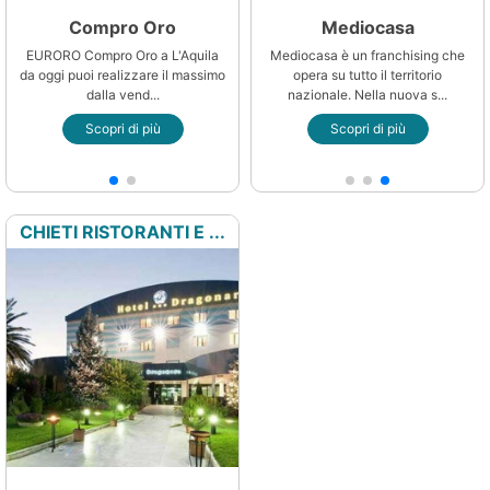
Compro Oro
Vorwerk
Mediocasa
EURORO Compro Oro a L'Aquila
Da oltre 80 anni ci distinguiamo
Mediocasa è un franchising che
to
da oggi puoi realizzare il massimo
per prodotti di qualità ed
opera su tutto il territorio
dalla vend...
innovazione ...
nazionale. Nella nuova s...
Scopri di più
Scopri di più
Scopri di più
CHIETI RISTORANTI E ...