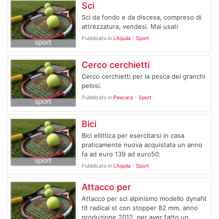
Sci
Sci da fondo e da discesa, compreso di
attrezzatura, vendesi. Mai usati
Pubblicato in
L'Aquila
-
Sport
Cerco cerchietti
Cerco cerchietti per la pesca dei granchi
pelosi.
Pubblicato in
Pescara
-
Sport
Bici
Bici ellittica per esercitarsi in casa
praticamente nuova acquistata un anno
fa ad euro 139 ad euro50.
Pubblicato in
L'Aquila
-
Sport
Attacco per
Attacco per sci alpinismo modello dynafit
tlt radical st con stopper 82 mm. anno
produzione 2012. per aver fatto un