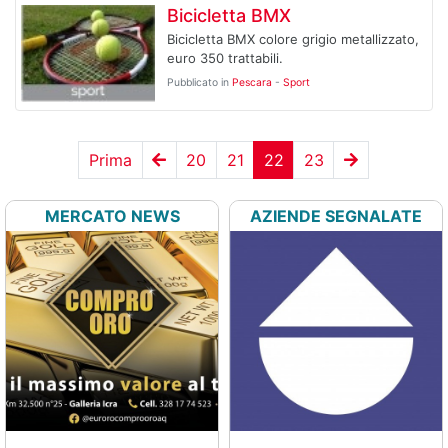
Bicicletta BMX
Bicicletta BMX colore grigio metallizzato,
euro 350 trattabili.
Pubblicato in
Pescara
-
Sport
Prima
20
21
22
23
MERCATO NEWS
AZIENDE SEGNALATE