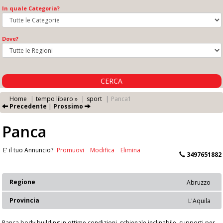
In quale Categoria?
Dove?
CERCA
Home
tempo libero »
sport
Panca1
Precedente
|
Prossimo
Panca
E' il tuo Annuncio?
Promuovi
Modifica
Elimina
3497651882
Regione
Abruzzo
Provincia
L'Aquila
Panca body building in ottime condizioni, schienale inclinabile, supporti per