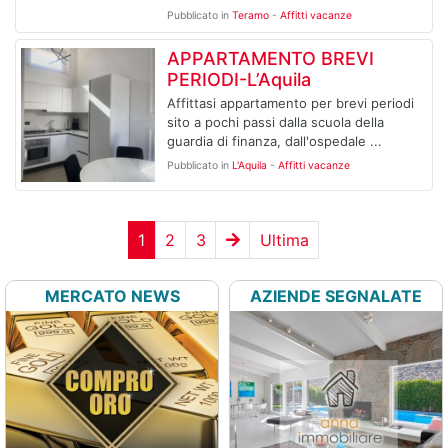
Pubblicato in
Teramo
-
Affitti vacanze
APPARTAMENTO BREVI
PERIODI-L’Aquila
Affittasi appartamento per brevi periodi
sito a pochi passi dalla scuola della
guardia di finanza, dall'ospedale ...
Pubblicato in
L'Aquila
-
Affitti vacanze
1
2
3
Ultima
MERCATO NEWS
AZIENDE SEGNALATE