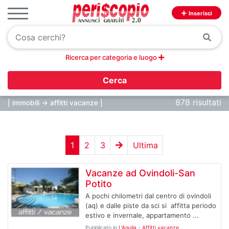
Inserisci
Ricerca per categoria e luogo
Cerca
878 risultati
| immobili -> affitti vacanze |
1
2
3
Ultima
Vacanze ad Ovindoli-San
Potito
A pochi chilometri dal centro di ovindoli
(aq) e dalle piste da sci si affitta periodo
estivo e invernale, appartamento ...
Pubblicato in
L'Aquila
-
Affitti vacanze