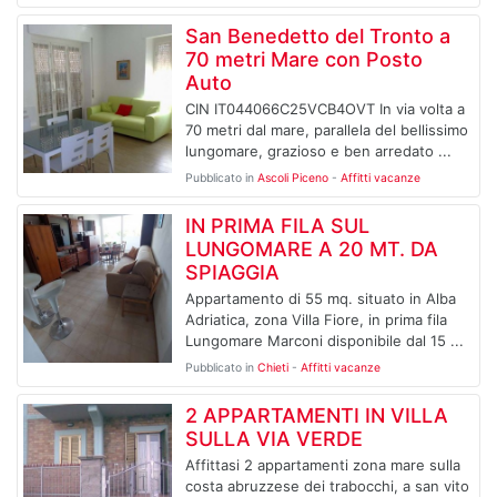
San Benedetto del Tronto a
70 metri Mare con Posto
Auto
CIN IT044066C25VCB4OVT In via volta a
70 metri dal mare, parallela del bellissimo
lungomare, grazioso e ben arredato ...
Pubblicato in
Ascoli Piceno
-
Affitti vacanze
IN PRIMA FILA SUL
LUNGOMARE A 20 MT. DA
SPIAGGIA
Appartamento di 55 mq. situato in Alba
Adriatica, zona Villa Fiore, in prima fila
Lungomare Marconi disponibile dal 15 ...
Pubblicato in
Chieti
-
Affitti vacanze
2 APPARTAMENTI IN VILLA
SULLA VIA VERDE
Affittasi 2 appartamenti zona mare sulla
costa abruzzese dei trabocchi, a san vito