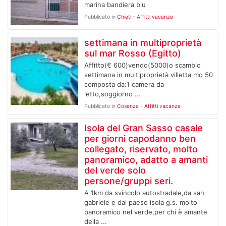
marina bandiera blu
Pubblicato in
Chieti
-
Affitti vacanze
settimana in multiproprietà
sul mar Rosso (Egitto)
Affitto(€ 600)vendo(5000)o scambio
settimana in multiproprietà villetta mq 50
composta da:1 camera da
letto,soggiorno ...
Pubblicato in
Cosenza
-
Affitti vacanze
Isola del Gran Sasso casale
per giorni capodanno ben
collegato, riservato, molto
panoramico, adatto a amanti
del verde solo
persone/gruppi seri.
A 1km da svincolo autostradale,da san
gabriele e dal paese isola g.s. molto
panoramico nel verde,per chi è amante
della ...