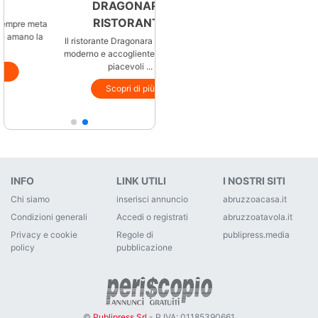
DRAGONARA
NINO
RISTORANTE
Nino è Ristorante, da sempre meta
fissa di tutti coloro che amano la
Il ristorante Dragonara è un luogo
buona cuc...
moderno e accogliente ideale per
piacevoli ...
Scopri di più
Scopri di più
INFO
LINK UTILI
I NOSTRI SITI
Chi siamo
inserisci annuncio
abruzzoacasa.it
Condizioni generali
Accedi o registrati
abruzzoatavola.it
Privacy e cookie
Regole di
publipress.media
policy
pubblicazione
©
Publipress Srl
- P.IVA: 01185390661