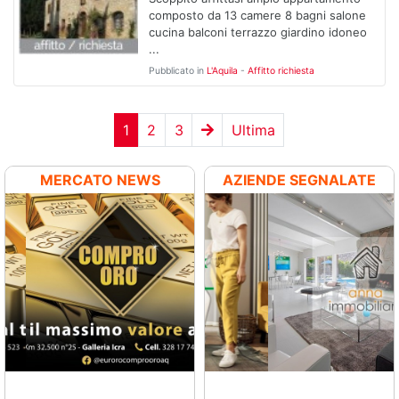
composto da 13 camere 8 bagni salone
cucina balconi terrazzo giardino idoneo
...
Pubblicato in
L'Aquila
-
Affitto richiesta
1
2
3
Ultima
MERCATO NEWS
AZIENDE SEGNALATE