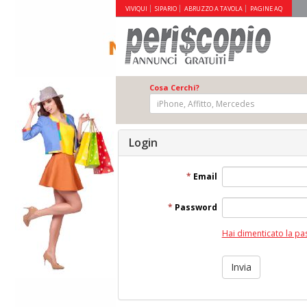
VIVIQUI
SIPARIO
ABRUZZO A TAVOLA
PAGINE AQ
Cosa Cerchi?
Login
*
Email
*
Password
Hai dimenticato la p
Invia