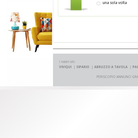
una sola volta
I nostri siti:
VIVIQUI
SIPARIO
ABRUZZO A TAVOLA
PA
PERISCOPIO ANNUNCI GRATUITI