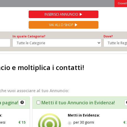
Giovedì
INSERISCI ANNUNCIO
VAI ALLO SHOP
In quale Categoria?
Dove?
io e moltiplica i contatti!
che vuoi associare al tuo Annuncio:
a pagina!
Metti il tuo Annuncio in Evidenza!
a:
Metti in Evidenza:
mesi
€ 15
per 30 giorni
€ 