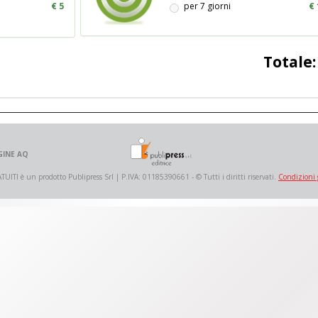
€ 5
per 7 giorni
€ 
Totale
GINE AQ
 è un prodotto Publipress Srl | P.IVA: 01185390661 - © Tutti i diritti riservati.
Condizioni 