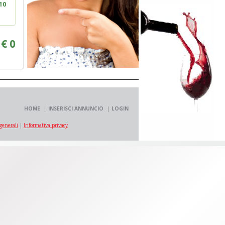
10
:
€
0
HOME
INSERISCI ANNUNCIO
LOGIN
generali
|
Informativa privacy