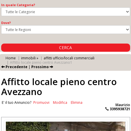
In quale Categoria?
Dove?
CERCA
Home
immobili »
affitti ufficio/locali commerciali
Affitto locale pieno centro Avezzano1
Precedente
|
Prossimo
Affitto locale pieno centro
Avezzano
E' il tuo Annuncio?
Promuovi
Modifica
Elimina
Maurizio
3395938721