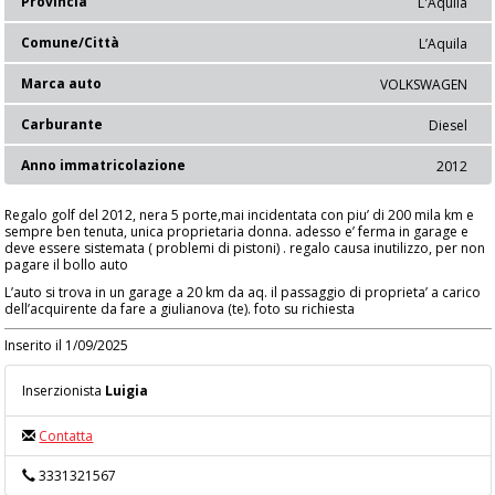
Provincia
L'Aquila
Comune/Città
L’Aquila
Marca auto
VOLKSWAGEN
Carburante
Diesel
Anno immatricolazione
2012
Regalo golf del 2012, nera 5 porte,mai incidentata con piu’ di 200 mila km e
sempre ben tenuta, unica proprietaria donna. adesso e’ ferma in garage e
deve essere sistemata ( problemi di pistoni) . regalo causa inutilizzo, per non
pagare il bollo auto
L’auto si trova in un garage a 20 km da aq. il passaggio di proprieta’ a carico
dell’acquirente da fare a giulianova (te). foto su richiesta
Inserito il 1/09/2025
Inserzionista
Luigia
Contatta
3331321567