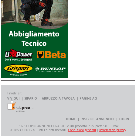
I nostri siti:
VIVIQUI
SIPARIO
ABRUZZO A TAVOLA
PAGINE AQ
HOME
INSERISCI ANNUNCIO
LOGIN
PERISCOPIO ANNUNCI GRATUITI è un prodotto Publipress Srl | P.IVA:
01185390661 - © Tutti i diritti riservati.
Condizioni generali
|
Informativa privacy