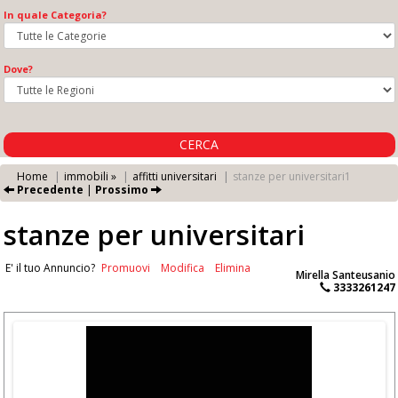
In quale Categoria?
Dove?
CERCA
Home
immobili »
affitti universitari
stanze per universitari1
Precedente
|
Prossimo
stanze per universitari
E' il tuo Annuncio?
Promuovi
Modifica
Elimina
Mirella Santeusanio
3333261247