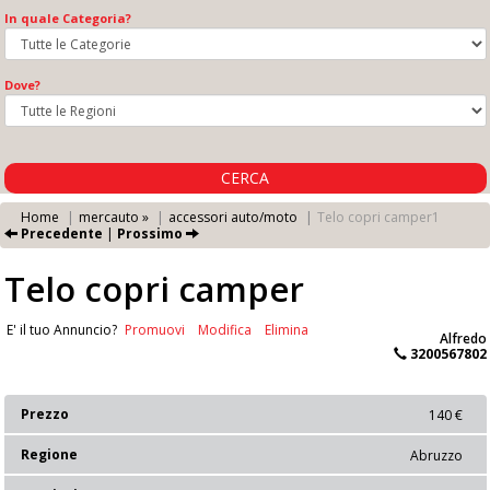
In quale Categoria?
Dove?
CERCA
Home
mercauto »
accessori auto/moto
Telo copri camper1
Precedente
|
Prossimo
Telo copri camper
E' il tuo Annuncio?
Promuovi
Modifica
Elimina
Alfredo
3200567802
Prezzo
140 €
Regione
Abruzzo