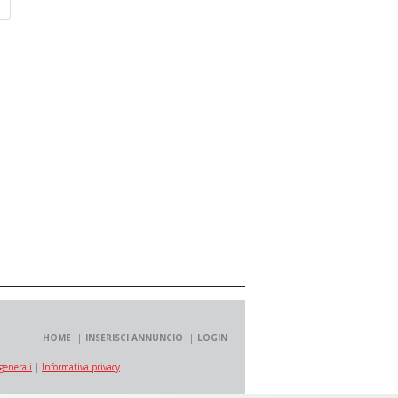
HOME
INSERISCI ANNUNCIO
LOGIN
generali
|
Informativa privacy