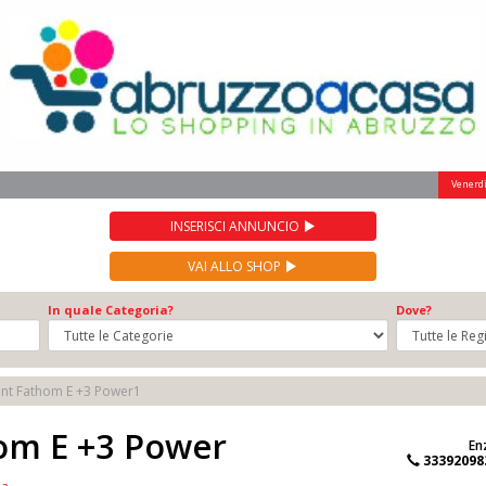
Venerdì
INSERISCI ANNUNCIO
VAI ALLO SHOP
In quale Categoria?
Dove?
nt Fathom E +3 Power1
om E +3 Power
En
33392098