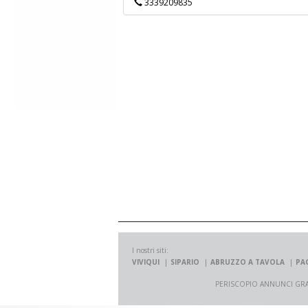
3339209835
I nostri siti:
VIVIQUI
SIPARIO
ABRUZZO A TAVOLA
PA
PERISCOPIO ANNUNCI GRATUITI