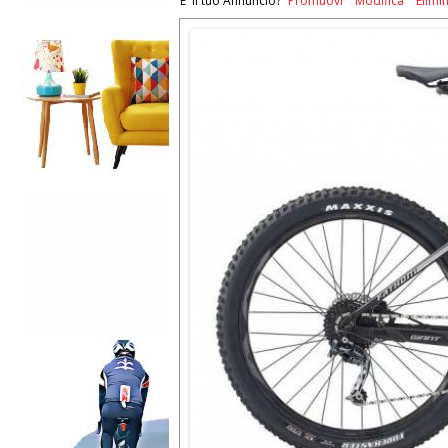
E' il tuo Annuncio?
Promuovi
Modifica
Elimi