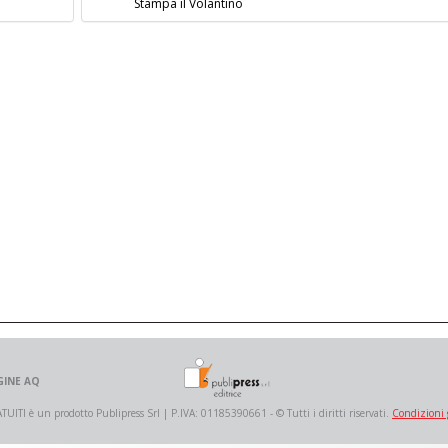
Stampa il Volantino
GINE AQ
 è un prodotto Publipress Srl | P.IVA: 01185390661 - © Tutti i diritti riservati.
Condizioni 