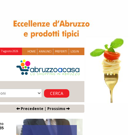
 7 agosto 2026
HOME
ANNUNCI
PREFERITI
LOGIN
CERCA
Precedente
|
Prossimo
zo
35