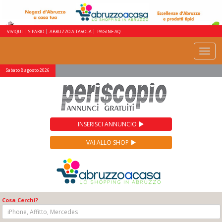
VIVIQUI
SIPARIO
ABRUZZO A TAVOLA
PAGINE AQ
Toggle
navigat
Sabato 8 agosto 2026
INSERISCI ANNUNCIO
VAI ALLO SHOP
Cosa Cerchi?