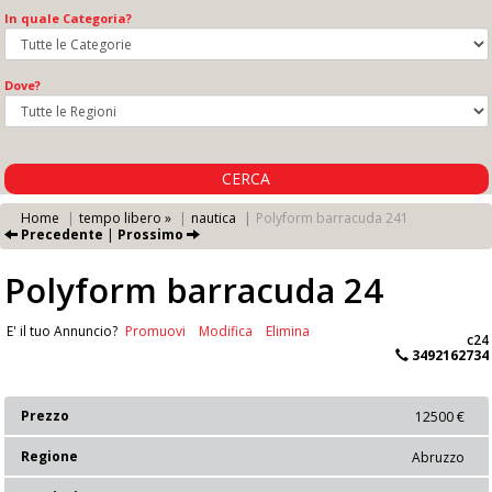
In quale Categoria?
Dove?
CERCA
Home
tempo libero »
nautica
Polyform barracuda 241
Precedente
|
Prossimo
Polyform barracuda 24
E' il tuo Annuncio?
Promuovi
Modifica
Elimina
c24
3492162734
Prezzo
12500 €
Regione
Abruzzo